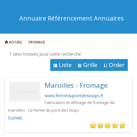
Annuaire Référencement Annuaires
ACCUEIL
FROMAGE
1 sites trouvés pour votre recherche
Liste
Grille
Order
Maroilles - Fromage
www.fermedupontdesloups.fr
Fabrication et affinage de fromage de
maroilles - La Ferme du pont des loups
Fromage