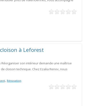
E, menuisier près de Valenciennes, vous accompagne
 cloison à Leforest
es Réorganiser son intérieur demande une maîtrise
se de cloison technique. Chez Ezalia Renov, nous
,
ment
Rénovation