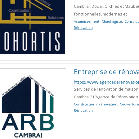
Cambrai, Douai, Orchies et Maubeu
fonctionnelles, modernes et
,
,
Assainissement
Chauffagiste
Construc
Rénovation
Entreprise de rénov
https://www.agencederenovatio
Services de rénovation de maison
Cambrai ? L’Agence de Rénovation d
,
Construction / Rénovation
Couverture 
Rénovation