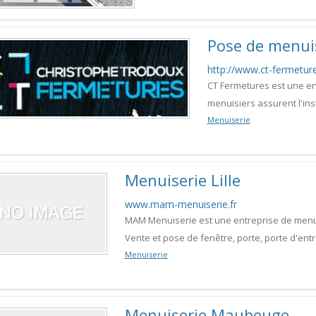
Pose de menui
http://www.ct-fermeture
CT Fermetures est une en
menuisiers assurent l'inst
Menuiserie
Menuiserie Lille
www.mam-menuiserie.fr
MAM Menuiserie est une entreprise de menuis
Vente et pose de fenêtre, porte, porte d'entré
Menuiserie
Menuiserie Maubeuge