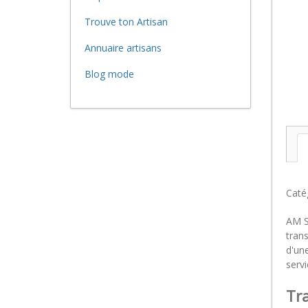
Trouve ton Artisan
Annuaire artisans
Blog mode
Caté
AM S
tran
d'un
servi
Tra