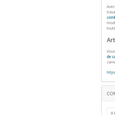
Avec
trava
comb
modi
tout
Art
Vous
de c
carre
http
CO
0 