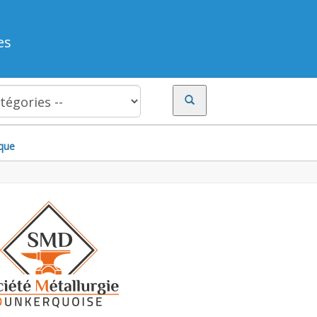
es
que