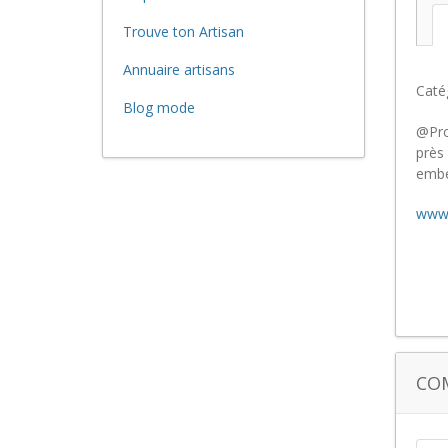
Trouve ton Artisan
Annuaire artisans
Caté
Blog mode
@Pro
près
embel
www.
CO