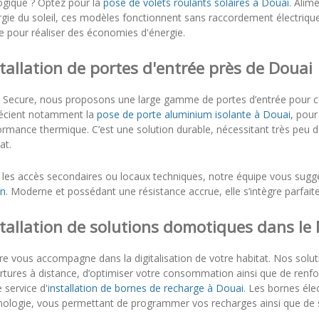
ogique ? Optez pour la
pose de volets roulants solaires à Douai
. Alim
rgie du soleil, ces modèles fonctionnent sans raccordement électriqu
e pour réaliser des économies d'énergie.
tallation de portes d'entrée près de Douai
 Secure, nous proposons une large gamme de portes d’entrée pour cor
écient notamment la
pose de porte aluminium isolante à Douai
, pour
rmance thermique. C’est une solution durable, nécessitant très peu d'
at.
 les accès secondaires ou locaux techniques, notre équipe vous sugg
in
. Moderne et possédant une résistance accrue, elle s’intègre parfait
tallation de solutions domotiques dans le
re vous accompagne dans la digitalisation de votre habitat. Nos solu
rtures à distance, d’optimiser votre consommation ainsi que de renfo
 service d'
installation de bornes de recharge à Douai
. Les bornes éle
nologie, vous permettant de programmer vos recharges ainsi que de s