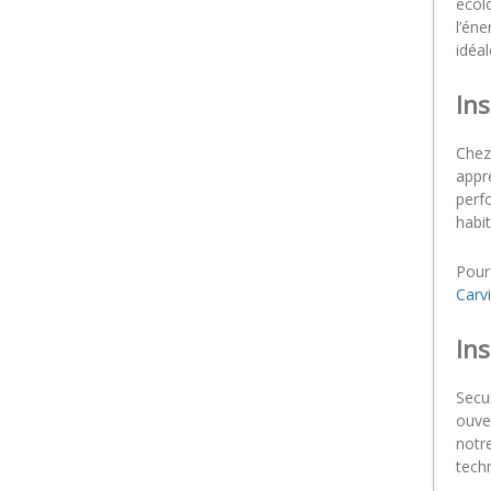
écol
l’éne
idéal
Ins
Chez
appr
perfo
habit
Pour
Carv
Ins
Secu
ouve
notre
tech