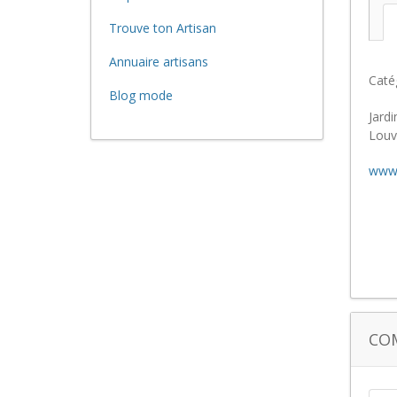
Trouve ton Artisan
Annuaire artisans
Caté
Blog mode
Jard
Louvi
www.
CO