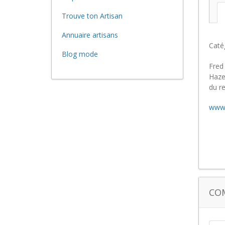
Trouve ton Artisan
Annuaire artisans
Caté
Blog mode
Fred
Haze
du r
www.
CO