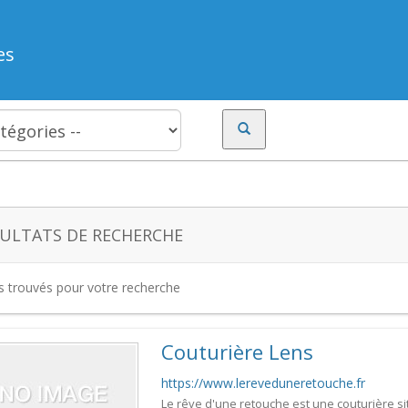
es
ULTATS DE RECHERCHE
es trouvés pour votre recherche
Couturière Lens
https://www.lereveduneretouche.fr
Le rêve d'une retouche est une couturière s