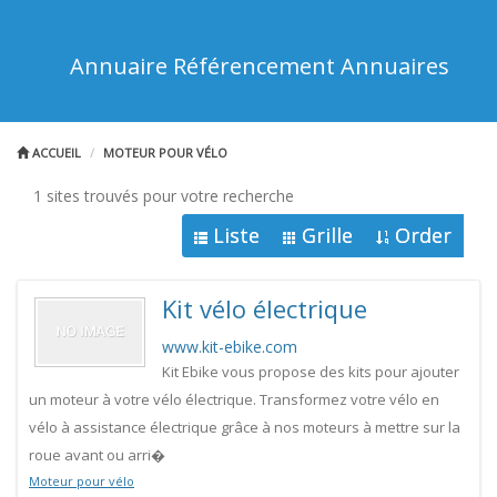
Annuaire Référencement Annuaires
ACCUEIL
MOTEUR POUR VÉLO
1 sites trouvés pour votre recherche
Liste
Grille
Order
Kit vélo électrique
www.kit-ebike.com
Kit Ebike vous propose des kits pour ajouter
un moteur à votre vélo électrique. Transformez votre vélo en
vélo à assistance électrique grâce à nos moteurs à mettre sur la
roue avant ou arri�
Moteur pour vélo