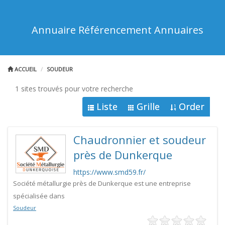
Annuaire Référencement Annuaires
ACCUEIL
SOUDEUR
1 sites trouvés pour votre recherche
Liste
Grille
Order
Chaudronnier et soudeur
près de Dunkerque
https://www.smd59.fr/
Société métallurgie près de Dunkerque est une entreprise
spécialisée dans
Soudeur