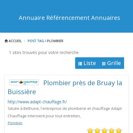
Annuaire Référencement Annuaires
ACCUEIL
POST TAG
/
PLOMBIER
1 sites trouvés pour votre recherche
Liste
Grille
Plombier près de Bruay la
Buissière
http://www.adapt-chauffage.fr/
Située à Béthune, l'entreprise de plomberie et chauffage Adapt
Chauffage intervient pour tout entretien,
Plombier