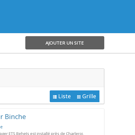
AJOUTER UN SITE
Liste
Grille
r Binche
be
er ETS Behets est installé près de Charleroi,