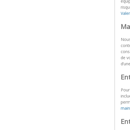
équi
risq
Vale
Ma
Nous
contr
cons
de vo
d’un
En
Pour 
inclu
perme
main
En