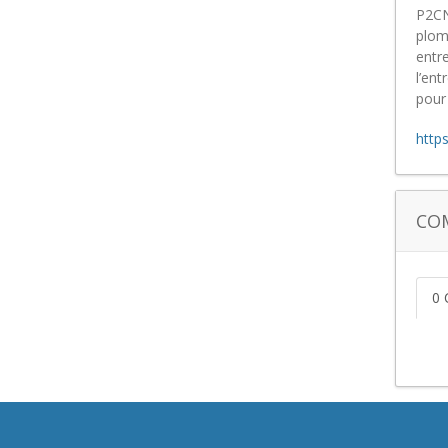
P2CN
plomb
entre
l’ent
pour
http
CO
0 