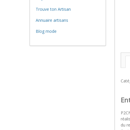
Trouve ton Artisan
Annuaire artisans
Blog mode
Caté
En
P2CN
réali
du r