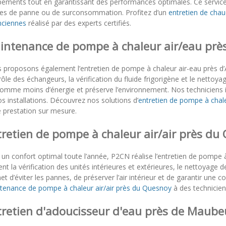
pements tout en garantissant des performances optimales. Ce service 
ues de panne ou de surconsommation. Profitez d’un
entretien de chau
nciennes
réalisé par des experts certifiés.
intenance de pompe à chaleur air/eau près
 proposons également l’entretien de pompe à chaleur air-eau près d
ôle des échangeurs, la vérification du fluide frigorigène et le nettoy
omme moins d’énergie et préserve l’environnement. Nos techniciens i
s installations. Découvrez nos solutions d’
entretien de pompe à chale
e prestation sur mesure.
tretien de pompe à chaleur air/air près du
un confort optimal toute l’année, P2CN réalise l’entretien de pompe 
ent la vérification des unités intérieures et extérieures, le nettoyage 
t d’éviter les pannes, de préserver l’air intérieur et de garantir une
tenance de pompe à chaleur air/air près du Quesnoy
à des technicien
tretien d'adoucisseur d'eau près de Maub