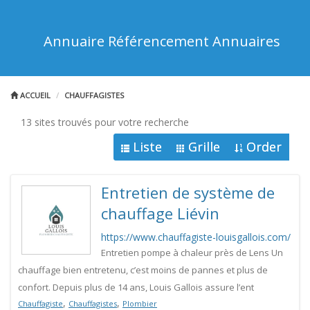
Annuaire Référencement Annuaires
ACCUEIL
CHAUFFAGISTES
13 sites trouvés pour votre recherche
Liste
Grille
Order
Entretien de système de
chauffage Liévin
https://www.chauffagiste-louisgallois.com/
Entretien pompe à chaleur près de Lens Un
chauffage bien entretenu, c’est moins de pannes et plus de
confort. Depuis plus de 14 ans, Louis Gallois assure l’ent
,
,
Chauffagiste
Chauffagistes
Plombier