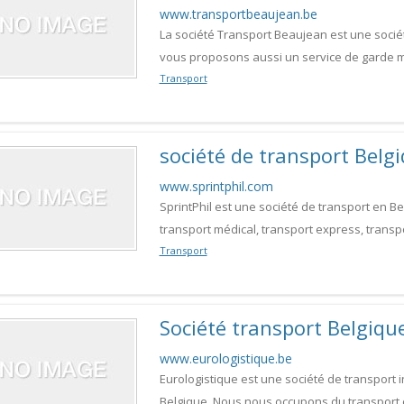
www.transportbeaujean.be
La société Transport Beaujean est une sociét
vous proposons aussi un service de garde
Transport
société de transport Belg
www.sprintphil.com
SprintPhil est une société de transport en Be
transport médical, transport express, transp
Transport
Société transport Belgiqu
www.eurologistique.be
Eurologistique est une société de transport
Belgique. Nous nous occupons du transport e