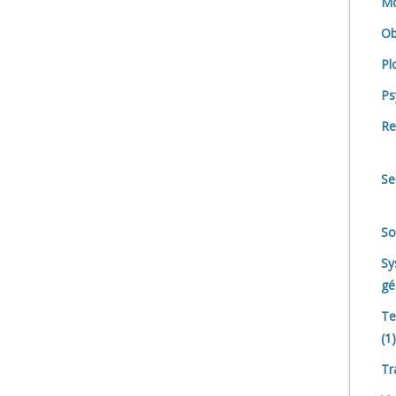
Mo
Ob
Pl
Ps
Re
Se
So
Sy
gé
Te
(1)
Tr