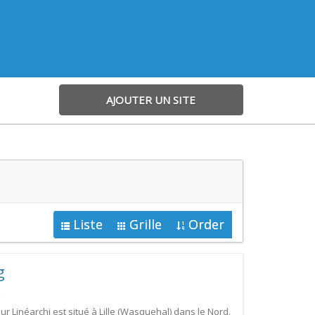
AJOUTER UN SITE
Liste
Grille
Order
g
eur Linéarchi est situé à Lille (Wasquehal) dans le Nord.